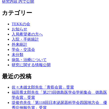
稿
ル
研究内容
内で公開
投
日:
サ
稿
イ
カテゴリー
ズ
ナ
TEKKの会
ビ
お知らせ
ゲ
入局希望者の方へ
入院・手術統計
ー
外来統計
シ
学会・交流会
未分類
ョ
病気・治療について
ン
研究に関する情報公開
最近の投稿
佐々木雄太郎先生「青藍会賞」受賞
福田喬太郎先生「第273回徳島医学会学術集会 徳島医
学会賞」受賞
堤俊也先生「第118回日本泌尿器科学会四国地方会 優
秀症例報告賞」受賞