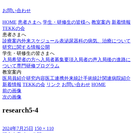
お問い合わせ
HOME
患者さまへ
学生・研修生の皆様へ
教室案内
新着情報
TEKKの会
患者さまへ
診療案内
外来スケジュール表
泌尿器科の病気、治療について
研究に関する情報公開
学生・研修生の皆さまへ
入局希望者の方へ
入局者募集要項
入局者の声
入局後の進路に
ついて
専門研修プログラム
教室案内
医局員紹介
研究内容
医工連携
外来統計
手術統計
関連病院紹介
新着情報
TEKKの会
リンク
お問い合わせ
HOME
前の画像
次の画像
research5-4
投
フ
2024年7月25日
150 × 110