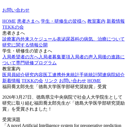
お問い合わせ
HOME
患者さまへ
学生・研修生の皆様へ
教室案内
新着情報
TEKKの会
患者さまへ
診療案内
外来スケジュール表
泌尿器科の病気、治療について
研究に関する情報公開
学生・研修生の皆さまへ
入局希望者の方へ
入局者募集要項
入局者の声
入局後の進路に
ついて
専門研修プログラム
教室案内
医局員紹介
研究内容
医工連携
外来統計
手術統計
関連病院紹介
新着情報
TEKKの会
リンク
お問い合わせ
HOME
福田喬太郎先生「徳島大学医学部研究奨励賞」受賞
2026年3月27日、徳島県立中央病院で社会人大学院生として
研究に取り組む福田喬太郎先生が「徳島大学医学部研究奨励
賞」を受賞されました！
受賞演題
「A novel Artificial Intelligence system for preoperative prediction