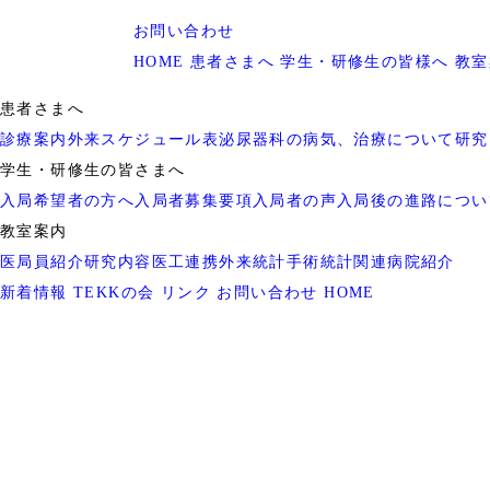
お問い合わせ
HOME
患者さまへ
学生・研修生の皆様へ
教室
患者さまへ
診療案内
外来スケジュール表
泌尿器科の病気、治療について
研究
学生・研修生の皆さまへ
入局希望者の方へ
入局者募集要項
入局者の声
入局後の進路につい
教室案内
医局員紹介
研究内容
医工連携
外来統計
手術統計
関連病院紹介
新着情報
TEKKの会
リンク
お問い合わせ
HOME