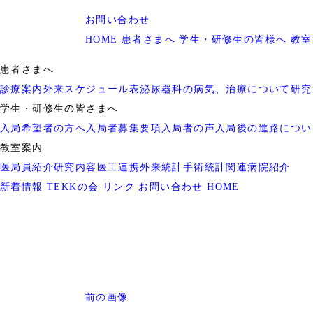
お問い合わせ
HOME
患者さまへ
学生・研修生の皆様へ
教室
患者さまへ
診療案内
外来スケジュール表
泌尿器科の病気、治療について
研究
学生・研修生の皆さまへ
入局希望者の方へ
入局者募集要項
入局者の声
入局後の進路につい
教室案内
医局員紹介
研究内容
医工連携
外来統計
手術統計
関連病院紹介
新着情報
TEKKの会
リンク
お問い合わせ
HOME
前の画像